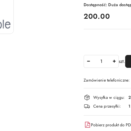
Dostępność:
Duża dostę
cena:
200.00
Ilość
szt.
Zamówienie telefoniczne:
Dostępność
Wysyłka w ciągu:
2
i
Cena przesyłki:
1
dostawa
Pobierz produkt do P