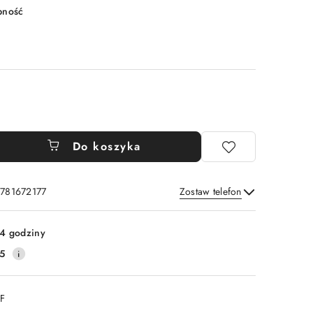
pność
Do koszyka
 781672177
Zostaw telefon
Wyślij
4 godziny
5
DF