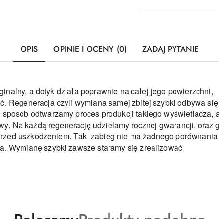
OPIS
OPINIE I OCENY (0)
ZADAJ PYTANIE
yginalny, a dotyk działa poprawnie na całej jego powierzchni,
ć. Regeneracja czyli wymiana samej zbitej szybki odbywa si
sposób odtwarzamy proces produkcji takiego wyświetlacza, a
awy. Na każdą regenerację udzielamy rocznej gwarancji, oraz 
k przed uszkodzeniem. Taki zabieg nie ma żadnego porównani
a. Wymianę szybki zawsze staramy się zrealizować