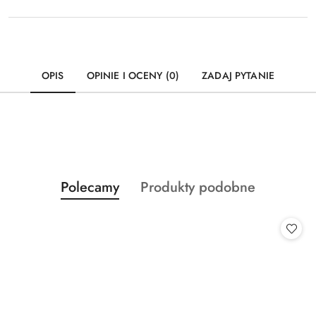
OPIS
OPINIE I OCENY (0)
ZADAJ PYTANIE
Produkty
Produkty
Polecamy
Produkty podobne
Pomiń karuzelę produktów
o
o
statusie:
statusie: