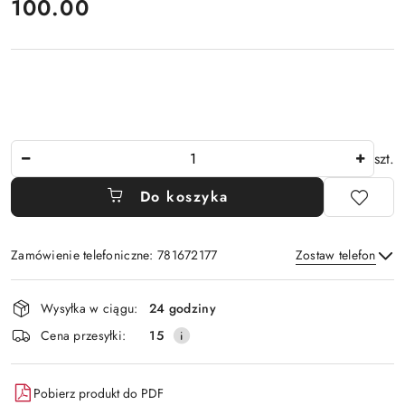
cena:
100.00
Ilość
szt.
Do koszyka
Zamówienie telefoniczne: 781672177
Zostaw telefon
Dostępność
Wysyłka w ciągu:
24 godziny
i
Wyślij
Cena przesyłki:
15
dostawa
Pobierz produkt do PDF